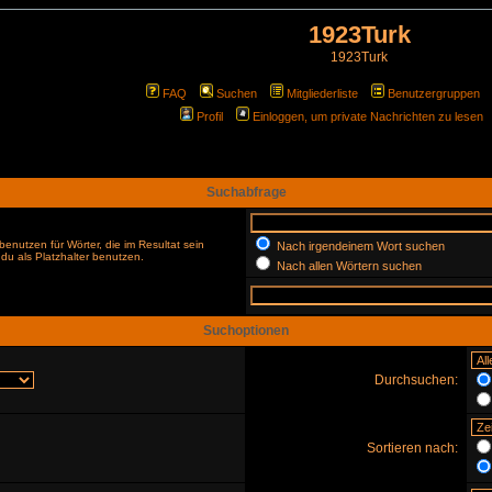
1923Turk
1923Turk
FAQ
Suchen
Mitgliederliste
Benutzergruppen
Profil
Einloggen, um private Nachrichten zu lesen
Suchabfrage
enutzen für Wörter, die im Resultat sein
Nach irgendeinem Wort suchen
du als Platzhalter benutzen.
Nach allen Wörtern suchen
Suchoptionen
Durchsuchen:
Sortieren nach: