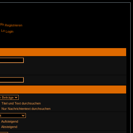
Registrieren
Login
Titel und Text durchsuchen
Nur Nachrichtentext durchsuchen
Aufsteigend
Absteigend