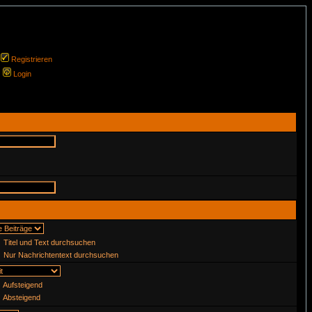
Registrieren
Login
Titel und Text durchsuchen
Nur Nachrichtentext durchsuchen
Aufsteigend
Absteigend