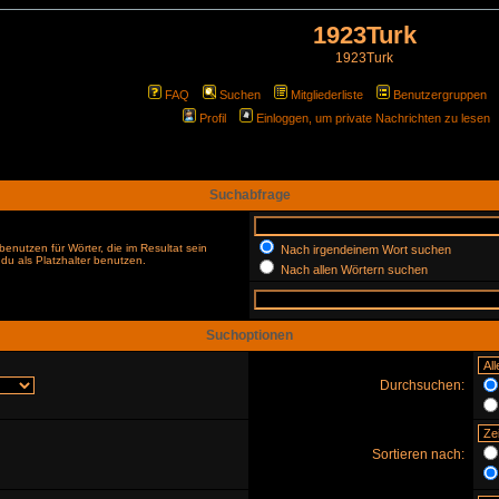
1923Turk
1923Turk
FAQ
Suchen
Mitgliederliste
Benutzergruppen
Profil
Einloggen, um private Nachrichten zu lesen
Suchabfrage
enutzen für Wörter, die im Resultat sein
Nach irgendeinem Wort suchen
du als Platzhalter benutzen.
Nach allen Wörtern suchen
Suchoptionen
Durchsuchen:
Sortieren nach: