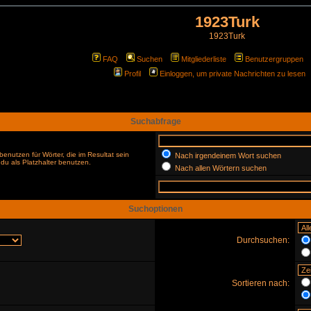
1923Turk
1923Turk
FAQ
Suchen
Mitgliederliste
Benutzergruppen
Profil
Einloggen, um private Nachrichten zu lesen
Suchabfrage
enutzen für Wörter, die im Resultat sein
Nach irgendeinem Wort suchen
du als Platzhalter benutzen.
Nach allen Wörtern suchen
Suchoptionen
Durchsuchen:
Sortieren nach: