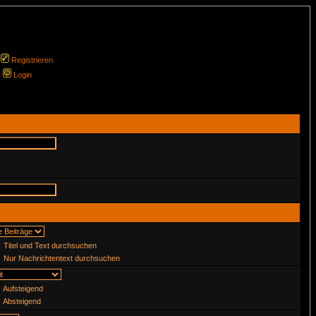
Registrieren
Login
Titel und Text durchsuchen
Nur Nachrichtentext durchsuchen
Aufsteigend
Absteigend