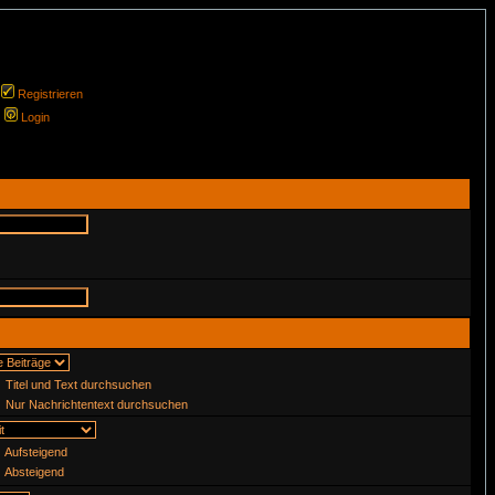
Registrieren
Login
Titel und Text durchsuchen
Nur Nachrichtentext durchsuchen
Aufsteigend
Absteigend