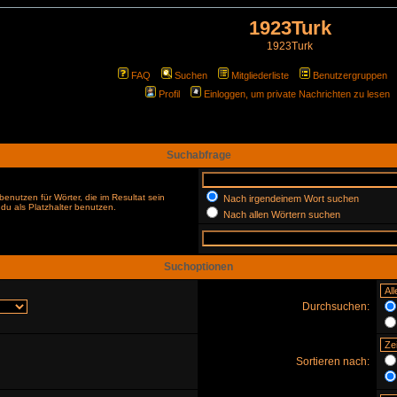
1923Turk
1923Turk
FAQ
Suchen
Mitgliederliste
Benutzergruppen
Profil
Einloggen, um private Nachrichten zu lesen
Suchabfrage
enutzen für Wörter, die im Resultat sein
Nach irgendeinem Wort suchen
du als Platzhalter benutzen.
Nach allen Wörtern suchen
Suchoptionen
Durchsuchen:
Sortieren nach: