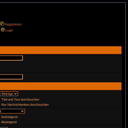
Registrieren
Login
Titel und Text durchsuchen
Nur Nachrichtentext durchsuchen
Aufsteigend
Absteigend