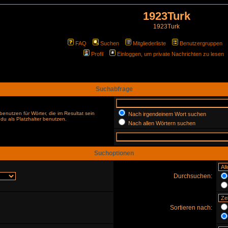
1923Turk
1923Turk
FAQ
Suchen
Mitgliederliste
Benutzergruppen
Profil
Einloggen, um private Nachrichten zu lesen
Suchabfrage
enutzen für Wörter, die im Resultat sein
Nach irgendeinem Wort suchen
du als Platzhalter benutzen.
Nach allen Wörtern suchen
Suchoptionen
Durchsuchen:
Sortieren nach: