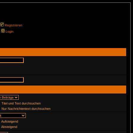
Registrieren
Login
Titel und Text durchsuchen
Nur Nachrichtentext durchsuchen
Aufsteigend
Absteigend