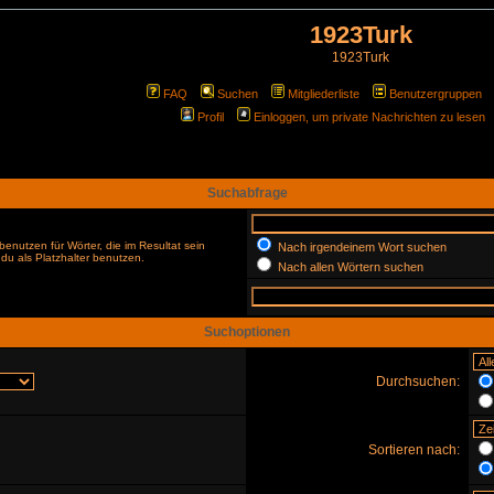
1923Turk
1923Turk
FAQ
Suchen
Mitgliederliste
Benutzergruppen
Profil
Einloggen, um private Nachrichten zu lesen
Suchabfrage
enutzen für Wörter, die im Resultat sein
Nach irgendeinem Wort suchen
du als Platzhalter benutzen.
Nach allen Wörtern suchen
Suchoptionen
Durchsuchen:
Sortieren nach: