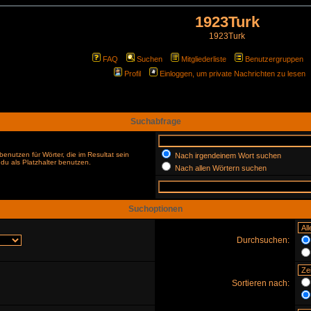
1923Turk
1923Turk
FAQ
Suchen
Mitgliederliste
Benutzergruppen
Profil
Einloggen, um private Nachrichten zu lesen
Suchabfrage
enutzen für Wörter, die im Resultat sein
Nach irgendeinem Wort suchen
du als Platzhalter benutzen.
Nach allen Wörtern suchen
Suchoptionen
Durchsuchen:
Sortieren nach: