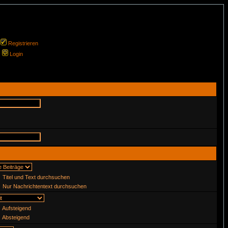
Registrieren
Login
Titel und Text durchsuchen
Nur Nachrichtentext durchsuchen
Aufsteigend
Absteigend