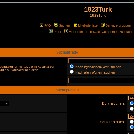
1923Turk
1923Turk
FAQ
Suchen
Mitgliederliste
Benutzergruppen
Profil
Einloggen, um private Nachrichten zu lesen
Suchabfrage
enutzen für Wörter, die im Resultat sein
Nach irgendeinem Wort suchen
du als Platzhalter benutzen.
Nach allen Wörtern suchen
Suchoptionen
Durchsuchen:
Sortieren nach: