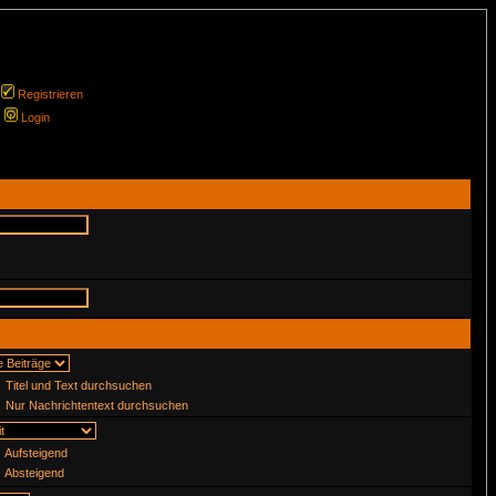
Registrieren
Login
Titel und Text durchsuchen
Nur Nachrichtentext durchsuchen
Aufsteigend
Absteigend