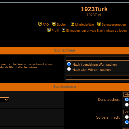
1923Turk
1923Turk
FAQ
Suchen
Mitgliederliste
Benutzergruppen
Profil
Einloggen, um private Nachrichten zu lesen
Suchabfrage
enutzen für Wörter, die im Resultat sein
Nach irgendeinem Wort suchen
du als Platzhalter benutzen.
Nach allen Wörtern suchen
Suchoptionen
Durchsuchen:
Sortieren nach: