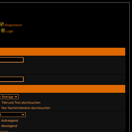
Registrieren
Login
Titel und Text durchsuchen
Nur Nachrichtentext durchsuchen
Aufsteigend
Absteigend