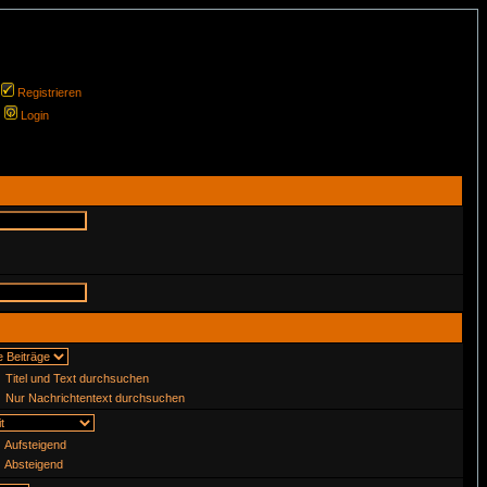
Registrieren
Login
Titel und Text durchsuchen
Nur Nachrichtentext durchsuchen
Aufsteigend
Absteigend