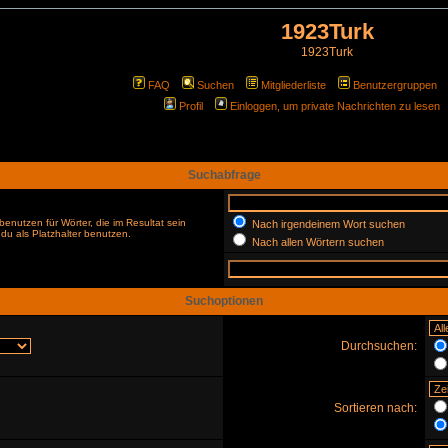
1923Turk
1923Turk
FAQ
Suchen
Mitgliederliste
Benutzergruppen
Profil
Einloggen, um private Nachrichten zu lesen
Suchabfrage
enutzen für Wörter, die im Resultat sein
Nach irgendeinem Wort suchen
du als Platzhalter benutzen.
Nach allen Wörtern suchen
Suchoptionen
Durchsuchen:
Sortieren nach: