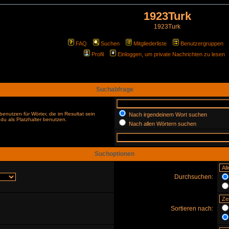
1923Turk
1923Turk
FAQ
Suchen
Mitgliederliste
Benutzergruppen
Profil
Einloggen, um private Nachrichten zu lesen
Suchabfrage
enutzen für Wörter, die im Resultat sein
Nach irgendeinem Wort suchen
du als Platzhalter benutzen.
Nach allen Wörtern suchen
Suchoptionen
Durchsuchen:
Sortieren nach: