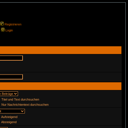
Registrieren
Login
Titel und Text durchsuchen
Nur Nachrichtentext durchsuchen
Aufsteigend
Absteigend