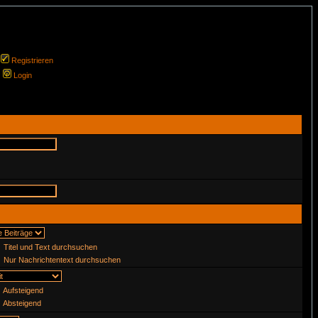
Registrieren
Login
Titel und Text durchsuchen
Nur Nachrichtentext durchsuchen
Aufsteigend
Absteigend