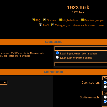
1923Turk
1923Turk
FAQ
Suchen
Mitgliederliste
Benutzergruppen
Profil
Einloggen, um private Nachrichten zu lesen
Suchabfrage
enutzen für Wörter, die im Resultat sein
Nach irgendeinem Wort suchen
du als Platzhalter benutzen.
Nach allen Wörtern suchen
Suchoptionen
Durchsuchen:
Sortieren nach: