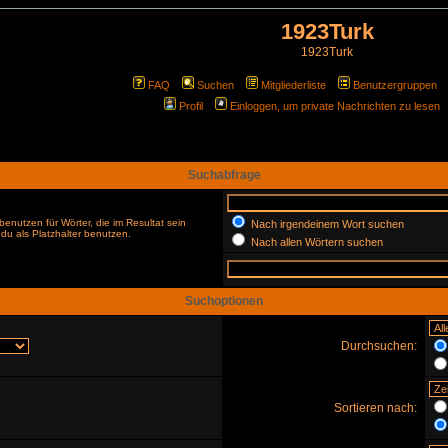
1923Turk
1923Turk
FAQ
Suchen
Mitgliederliste
Benutzergruppen
Profil
Einloggen, um private Nachrichten zu lesen
Suchabfrage
enutzen für Wörter, die im Resultat sein
Nach irgendeinem Wort suchen
du als Platzhalter benutzen.
Nach allen Wörtern suchen
Suchoptionen
Durchsuchen:
Sortieren nach: