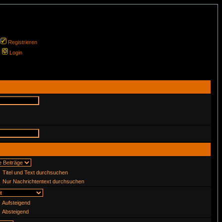
Registrieren
Login
Titel und Text durchsuchen
Nur Nachrichtentext durchsuchen
Aufsteigend
Absteigend