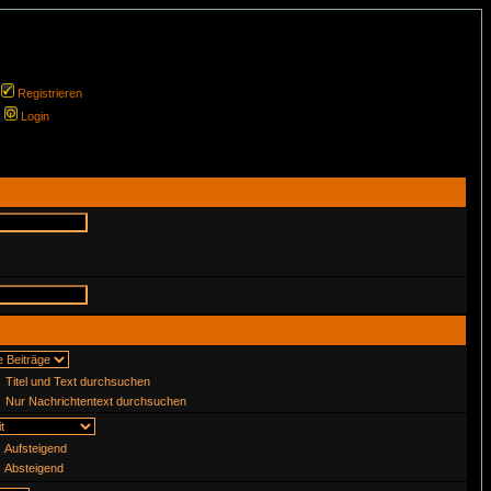
Registrieren
Login
Titel und Text durchsuchen
Nur Nachrichtentext durchsuchen
Aufsteigend
Absteigend