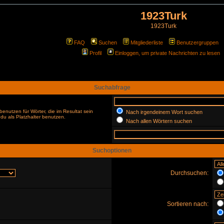
1923Turk
1923Turk
FAQ
Suchen
Mitgliederliste
Benutzergruppen
Profil
Einloggen, um private Nachrichten zu lesen
Suchabfrage
enutzen für Wörter, die im Resultat sein
Nach irgendeinem Wort suchen
du als Platzhalter benutzen.
Nach allen Wörtern suchen
Suchoptionen
Durchsuchen:
Sortieren nach: