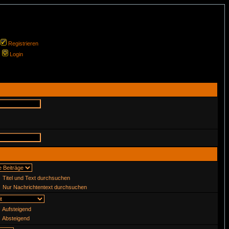
Registrieren
Login
Titel und Text durchsuchen
Nur Nachrichtentext durchsuchen
Aufsteigend
Absteigend