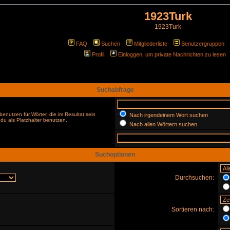
1923Turk
1923Turk
FAQ
Suchen
Mitgliederliste
Benutzergruppen
Profil
Einloggen, um private Nachrichten zu lesen
Suchabfrage
enutzen für Wörter, die im Resultat sein
Nach irgendeinem Wort suchen
du als Platzhalter benutzen.
Nach allen Wörtern suchen
Suchoptionen
Durchsuchen:
Sortieren nach: