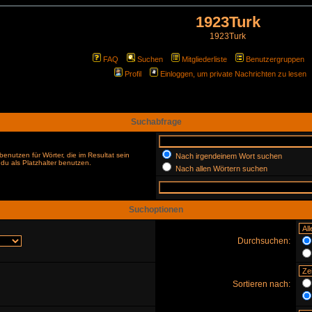
1923Turk
1923Turk
FAQ
Suchen
Mitgliederliste
Benutzergruppen
Profil
Einloggen, um private Nachrichten zu lesen
Suchabfrage
enutzen für Wörter, die im Resultat sein
Nach irgendeinem Wort suchen
du als Platzhalter benutzen.
Nach allen Wörtern suchen
Suchoptionen
Durchsuchen:
Sortieren nach: