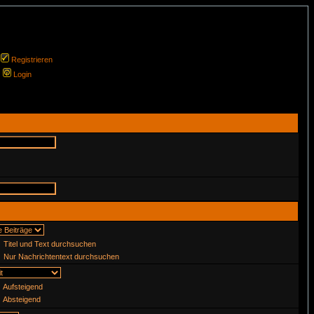
Registrieren
Login
Titel und Text durchsuchen
Nur Nachrichtentext durchsuchen
Aufsteigend
Absteigend