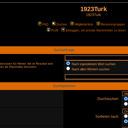
1923Turk
1923Turk
FAQ
Suchen
Mitgliederliste
Benutzergruppen
Profil
Einloggen, um private Nachrichten zu lesen
Suchabfrage
enutzen für Wörter, die im Resultat sein
Nach irgendeinem Wort suchen
du als Platzhalter benutzen.
Nach allen Wörtern suchen
Suchoptionen
Durchsuchen:
Sortieren nach: