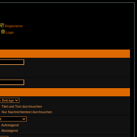
Registrieren
Login
Titel und Text durchsuchen
Nur Nachrichtentext durchsuchen
Aufsteigend
Absteigend