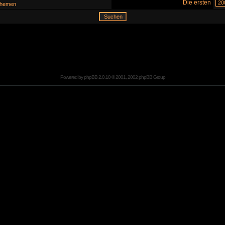
Die ersten
hemen
Powered by
phpBB
2.0.10 © 2001, 2002 phpBB Group