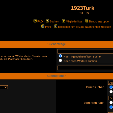
1923Turk
1923Turk
FAQ
Suchen
Mitgliederliste
Benutzergruppen
Profil
Einloggen, um private Nachrichten zu lesen
Suchabfrage
enutzen für Wörter, die im Resultat sein
Nach irgendeinem Wort suchen
du als Platzhalter benutzen.
Nach allen Wörtern suchen
Suchoptionen
Durchsuchen:
Sortieren nach: