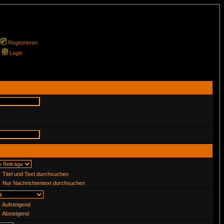
Registrieren
Login
Titel und Text durchsuchen
Nur Nachrichtentext durchsuchen
Aufsteigend
Absteigend