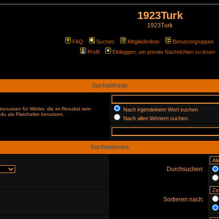
1923Turk
1923Turk
FAQ
Suchen
Mitgliederliste
Benutzergruppen
Profil
Einloggen, um private Nachrichten zu lesen
Suchabfrage
enutzen für Wörter, die im Resultat sein
Nach irgendeinem Wort suchen
du als Platzhalter benutzen.
Nach allen Wörtern suchen
Suchoptionen
Durchsuchen:
Sortieren nach: