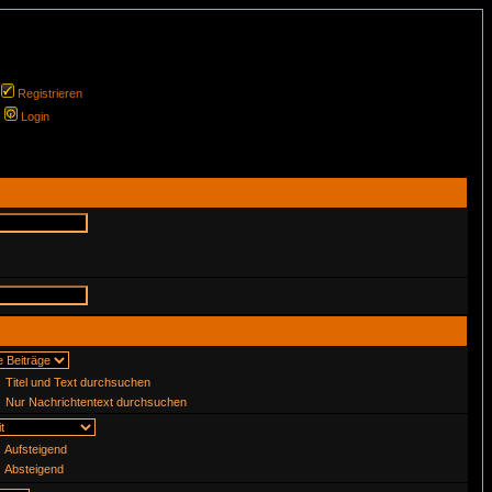
Registrieren
Login
Titel und Text durchsuchen
Nur Nachrichtentext durchsuchen
Aufsteigend
Absteigend