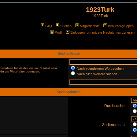
1923Turk
1923Turk
FAQ
Suchen
Mitgliederliste
Benutzergruppen
Profil
Einloggen, um private Nachrichten zu lesen
Suchabfrage
enutzen für Wörter, die im Resultat sein
Nach irgendeinem Wort suchen
du als Platzhalter benutzen.
Nach allen Wörtern suchen
Suchoptionen
Durchsuchen:
Sortieren nach: