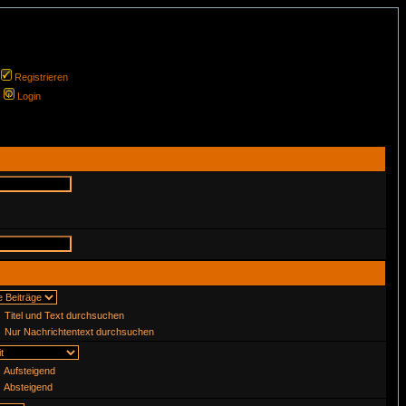
Registrieren
Login
Titel und Text durchsuchen
Nur Nachrichtentext durchsuchen
Aufsteigend
Absteigend