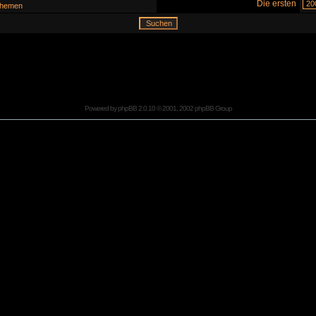
Die ersten
hemen
Powered by
phpBB
2.0.10 © 2001, 2002 phpBB Group