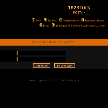
1923Turk
1923Turk
FAQ
Suchen
Mitgliederliste
Benutzergruppen
Profil
Einloggen, um private Nachrichten zu lesen
Schickt mir ein neues Passwort.
Powered by
phpBB
2.0.10 © 2001, 2002 phpBB Group