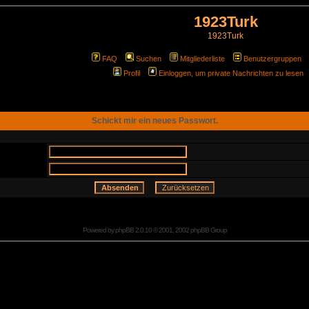
1923Turk
1923Turk
FAQ
Suchen
Mitgliederliste
Benutzergruppen
Profil
Einloggen, um private Nachrichten zu lesen
Schickt mir ein neues Passwort.
Powered by
phpBB
2.0.10 © 2001, 2002 phpBB Group