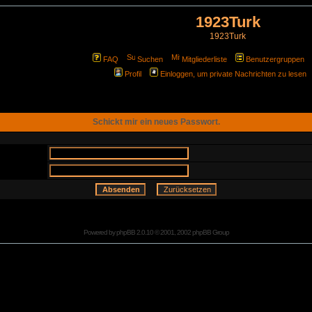
1923Turk
1923Turk
FAQ
Suchen
Mitgliederliste
Benutzergruppen
Profil
Einloggen, um private Nachrichten zu lesen
Schickt mir ein neues Passwort.
Powered by
phpBB
2.0.10 © 2001, 2002 phpBB Group