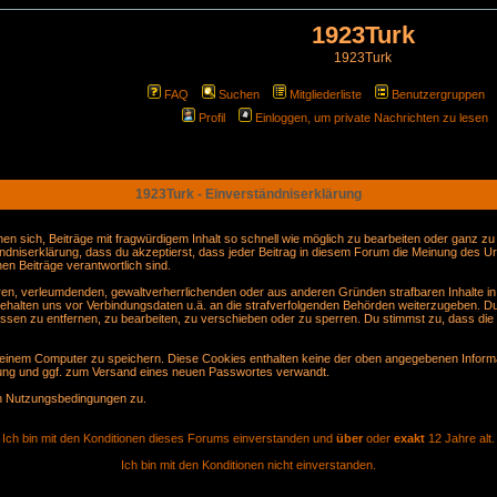
1923Turk
1923Turk
FAQ
Suchen
Mitgliederliste
Benutzergruppen
Profil
Einloggen, um private Nachrichten zu lesen
1923Turk - Einverständniserklärung
sich, Beiträge mit fragwürdigem Inhalt so schnell wie möglich zu bearbeiten oder ganz zu lö
ndniserklärung, dass du akzeptierst, dass jeder Beitrag in diesem Forum die Meinung des Ur
en Beiträge verantwortlich sind.
gären, verleumdenden, gewaltverherrlichenden oder aus anderen Gründen strafbaren Inhalte i
behalten uns vor Verbindungsdaten u.ä. an die strafverfolgenden Behörden weiterzugeben. D
sen zu entfernen, zu bearbeiten, zu verschieben oder zu sperren. Du stimmst zu, dass die
inem Computer zu speichern. Diese Cookies enthalten keine der oben angegebenen Informa
erung und ggf. zum Versand eines neuen Passwortes verwandt.
en Nutzungsbedingungen zu.
Ich bin mit den Konditionen dieses Forums einverstanden und
über
oder
exakt
12 Jahre alt.
Ich bin mit den Konditionen nicht einverstanden.