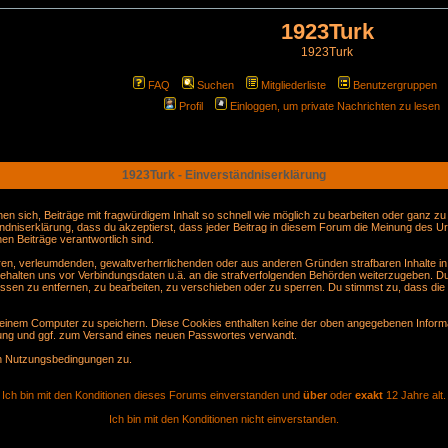
1923Turk
1923Turk
FAQ
Suchen
Mitgliederliste
Benutzergruppen
Profil
Einloggen, um private Nachrichten zu lesen
1923Turk - Einverständniserklärung
sich, Beiträge mit fragwürdigem Inhalt so schnell wie möglich zu bearbeiten oder ganz zu lö
ndniserklärung, dass du akzeptierst, dass jeder Beitrag in diesem Forum die Meinung des Ur
en Beiträge verantwortlich sind.
gären, verleumdenden, gewaltverherrlichenden oder aus anderen Gründen strafbaren Inhalte i
behalten uns vor Verbindungsdaten u.ä. an die strafverfolgenden Behörden weiterzugeben. D
sen zu entfernen, zu bearbeiten, zu verschieben oder zu sperren. Du stimmst zu, dass die
inem Computer zu speichern. Diese Cookies enthalten keine der oben angegebenen Informa
erung und ggf. zum Versand eines neuen Passwortes verwandt.
en Nutzungsbedingungen zu.
Ich bin mit den Konditionen dieses Forums einverstanden und
über
oder
exakt
12 Jahre alt.
Ich bin mit den Konditionen nicht einverstanden.