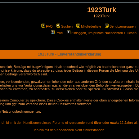
1923Turk
1923Turk
FAQ
Suchen
Mitgliederliste
Benutzergruppen
Profil
Einloggen, um private Nachrichten zu lesen
1923Turk - Einverständniserklärung
sich, Beiträge mit fragwürdigem Inhalt so schnell wie möglich zu bearbeiten oder ganz zu lö
ndniserklärung, dass du akzeptierst, dass jeder Beitrag in diesem Forum die Meinung des Ur
en Beiträge verantwortlich sind.
gären, verleumdenden, gewaltverherrlichenden oder aus anderen Gründen strafbaren Inhalte i
behalten uns vor Verbindungsdaten u.ä. an die strafverfolgenden Behörden weiterzugeben. D
sen zu entfernen, zu bearbeiten, zu verschieben oder zu sperren. Du stimmst zu, dass die
inem Computer zu speichern. Diese Cookies enthalten keine der oben angegebenen Informa
erung und ggf. zum Versand eines neuen Passwortes verwandt.
en Nutzungsbedingungen zu.
Ich bin mit den Konditionen dieses Forums einverstanden und
über
oder
exakt
12 Jahre alt.
Ich bin mit den Konditionen nicht einverstanden.