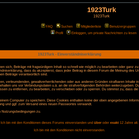
1923Turk
1923Turk
FAQ
Suchen
Mitgliederliste
Benutzergruppen
Profil
Einloggen, um private Nachrichten zu lesen
1923Turk - Einverständniserklärung
sich, Beiträge mit fragwürdigem Inhalt so schnell wie möglich zu bearbeiten oder ganz zu lö
ndniserklärung, dass du akzeptierst, dass jeder Beitrag in diesem Forum die Meinung des Ur
en Beiträge verantwortlich sind.
gären, verleumdenden, gewaltverherrlichenden oder aus anderen Gründen strafbaren Inhalte i
behalten uns vor Verbindungsdaten u.ä. an die strafverfolgenden Behörden weiterzugeben. D
sen zu entfernen, zu bearbeiten, zu verschieben oder zu sperren. Du stimmst zu, dass die
inem Computer zu speichern. Diese Cookies enthalten keine der oben angegebenen Informa
erung und ggf. zum Versand eines neuen Passwortes verwandt.
en Nutzungsbedingungen zu.
Ich bin mit den Konditionen dieses Forums einverstanden und
über
oder
exakt
12 Jahre alt.
Ich bin mit den Konditionen nicht einverstanden.