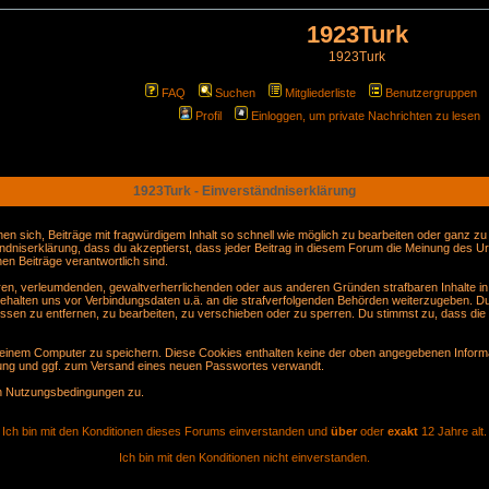
1923Turk
1923Turk
FAQ
Suchen
Mitgliederliste
Benutzergruppen
Profil
Einloggen, um private Nachrichten zu lesen
1923Turk - Einverständniserklärung
sich, Beiträge mit fragwürdigem Inhalt so schnell wie möglich zu bearbeiten oder ganz zu lö
ndniserklärung, dass du akzeptierst, dass jeder Beitrag in diesem Forum die Meinung des Ur
en Beiträge verantwortlich sind.
gären, verleumdenden, gewaltverherrlichenden oder aus anderen Gründen strafbaren Inhalte i
behalten uns vor Verbindungsdaten u.ä. an die strafverfolgenden Behörden weiterzugeben. D
sen zu entfernen, zu bearbeiten, zu verschieben oder zu sperren. Du stimmst zu, dass die
inem Computer zu speichern. Diese Cookies enthalten keine der oben angegebenen Informa
erung und ggf. zum Versand eines neuen Passwortes verwandt.
en Nutzungsbedingungen zu.
Ich bin mit den Konditionen dieses Forums einverstanden und
über
oder
exakt
12 Jahre alt.
Ich bin mit den Konditionen nicht einverstanden.