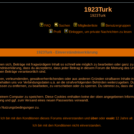
1923Turk
1923Turk
FAQ
Suchen
Mitgliederliste
Benutzergruppen
Profil
Einloggen, um private Nachrichten zu lesen
1923Turk - Einverständniserklärung
sich, Beiträge mit fragwürdigem Inhalt so schnell wie möglich zu bearbeiten oder ganz zu lö
ndniserklärung, dass du akzeptierst, dass jeder Beitrag in diesem Forum die Meinung des Ur
en Beiträge verantwortlich sind.
gären, verleumdenden, gewaltverherrlichenden oder aus anderen Gründen strafbaren Inhalte i
behalten uns vor Verbindungsdaten u.ä. an die strafverfolgenden Behörden weiterzugeben. D
sen zu entfernen, zu bearbeiten, zu verschieben oder zu sperren. Du stimmst zu, dass die
inem Computer zu speichern. Diese Cookies enthalten keine der oben angegebenen Informa
erung und ggf. zum Versand eines neuen Passwortes verwandt.
en Nutzungsbedingungen zu.
Ich bin mit den Konditionen dieses Forums einverstanden und
über
oder
exakt
12 Jahre alt.
Ich bin mit den Konditionen nicht einverstanden.