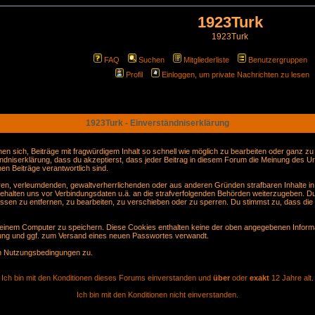
1923Turk
1923Turk
FAQ
Suchen
Mitgliederliste
Benutzergruppen
Profil
Einloggen, um private Nachrichten zu lesen
1923Turk - Einverständniserklärung
sich, Beiträge mit fragwürdigem Inhalt so schnell wie möglich zu bearbeiten oder ganz zu lö
ndniserklärung, dass du akzeptierst, dass jeder Beitrag in diesem Forum die Meinung des Ur
en Beiträge verantwortlich sind.
gären, verleumdenden, gewaltverherrlichenden oder aus anderen Gründen strafbaren Inhalte i
behalten uns vor Verbindungsdaten u.ä. an die strafverfolgenden Behörden weiterzugeben. D
sen zu entfernen, zu bearbeiten, zu verschieben oder zu sperren. Du stimmst zu, dass die
inem Computer zu speichern. Diese Cookies enthalten keine der oben angegebenen Informa
erung und ggf. zum Versand eines neuen Passwortes verwandt.
en Nutzungsbedingungen zu.
Ich bin mit den Konditionen dieses Forums einverstanden und
über
oder
exakt
12 Jahre alt.
Ich bin mit den Konditionen nicht einverstanden.