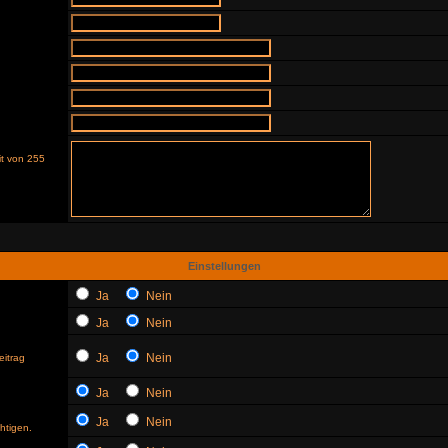
it von 255
Einstellungen
Ja
Nein
Ja
Nein
Ja
Nein
eitrag
Ja
Nein
Ja
Nein
htigen.