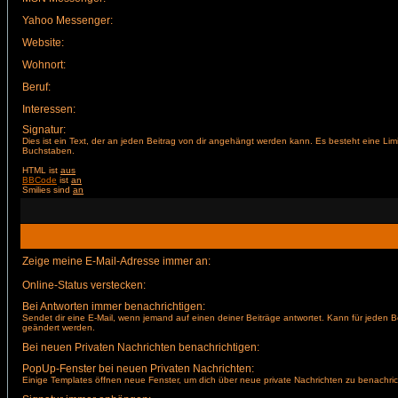
Yahoo Messenger:
Website:
Wohnort:
Beruf:
Interessen:
Signatur:
Dies ist ein Text, der an jeden Beitrag von dir angehängt werden kann. Es besteht eine Lim
Buchstaben.
HTML ist
aus
BBCode
ist
an
Smilies sind
an
Zeige meine E-Mail-Adresse immer an:
Online-Status verstecken:
Bei Antworten immer benachrichtigen:
Sendet dir eine E-Mail, wenn jemand auf einen deiner Beiträge antwortet. Kann für jeden B
geändert werden.
Bei neuen Privaten Nachrichten benachrichtigen:
PopUp-Fenster bei neuen Privaten Nachrichten:
Einige Templates öffnen neue Fenster, um dich über neue private Nachrichten zu benachric