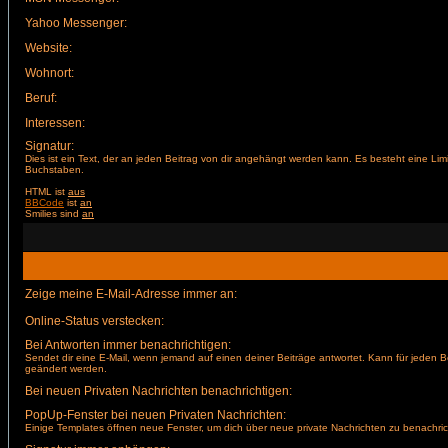
Yahoo Messenger:
Website:
Wohnort:
Beruf:
Interessen:
Signatur:
Dies ist ein Text, der an jeden Beitrag von dir angehängt werden kann. Es besteht eine Lim
Buchstaben.
HTML ist
aus
BBCode
ist
an
Smilies sind
an
Zeige meine E-Mail-Adresse immer an:
Online-Status verstecken:
Bei Antworten immer benachrichtigen:
Sendet dir eine E-Mail, wenn jemand auf einen deiner Beiträge antwortet. Kann für jeden B
geändert werden.
Bei neuen Privaten Nachrichten benachrichtigen:
PopUp-Fenster bei neuen Privaten Nachrichten:
Einige Templates öffnen neue Fenster, um dich über neue private Nachrichten zu benachric