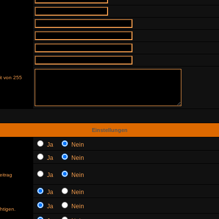
it von 255
Einstellungen
Ja
Nein
Ja
Nein
Ja
Nein
eitrag
Ja
Nein
Ja
Nein
htigen.