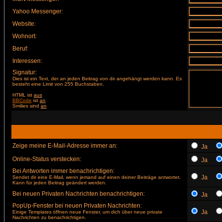
Yahoo Messenger:
Website:
Wohnort:
Beruf:
Interessen:
Signatur:
Dies ist ein Text, der an jeden Beitrag von dir angehängt werden kann. Es
besteht eine Limit von 255 Buchstaben.
HTML ist
aus
BBCode
ist
an
Smilies sind
an
Zeige meine E-Mail-Adresse immer an:
Ja
Online-Status verstecken:
Ja
Bei Antworten immer benachrichtigen:
Ja
Sendet dir eine E-Mail, wenn jemand auf einen deiner Beiträge antwortet.
Kann für jeden Beitrag geändert werden.
Bei neuen Privaten Nachrichten benachrichtigen:
Ja
PopUp-Fenster bei neuen Privaten Nachrichten:
Ja
Einige Templates öffnen neue Fenster, um dich über neue private
Nachrichten zu benachrichtigen.