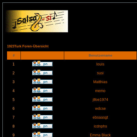
1923Turk Foren-Übersicht
#
Benutzername
1
louis
2
susi
3
Matthias
4
memo
5
jtfoe1974
6
wdcse
7
ebsaasgt
8
icdnphs
9
Emma Black