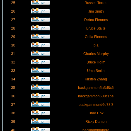
25
Russell Torres
26
Jim Smith
27
Debra Fiennes
28
Bruce Staite
29
Celia Fiennes
30
bla
31
Charles Murphy
32
Bruce Holm
33
Uma Smith
34
Kirsten Zhang
35
backgammon5a3d8c6
36
backgammon608c1be
37
backgammond6e78f8
38
Brad Cox
39
Ricky Damon
40
beckgammonorg