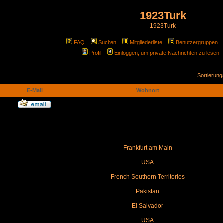
1923Turk
1923Turk
FAQ
Suchen
Mitgliederliste
Benutzergruppen
Profil
Einloggen, um private Nachrichten zu lesen
Sortierun
E-Mail
Wohnort
Frankfurt am Main
USA
French Southern Territories
Pakistan
El Salvador
USA