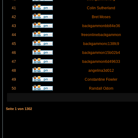
41
Colin Sutherland
42
Bret Moses
43
backgammonbb84e36
44
freeonlinebackgammon
45
backgammonc138fc9
46
backgammon15b02b4
47
backgammon6d49633
48
angelina3d012
49
Constantine Fowler
50
Randall Odom
Seite
1
von
1302