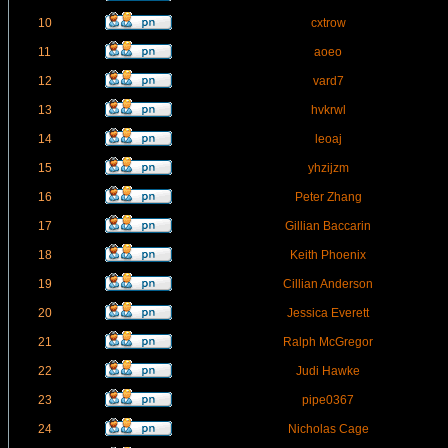
10
cxtrow
11
aoeo
12
vard7
13
hvkrwl
14
leoaj
15
yhzijzm
16
Peter Zhang
17
Gillian Baccarin
18
Keith Phoenix
19
Cillian Anderson
20
Jessica Everett
21
Ralph McGregor
22
Judi Hawke
23
pipe0367
24
Nicholas Cage