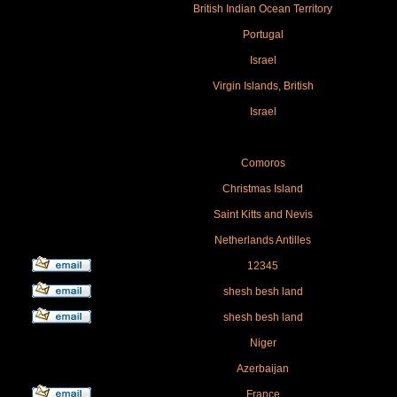
British Indian Ocean Territory
Portugal
Israel
Virgin Islands, British
Israel
Comoros
Christmas Island
Saint Kitts and Nevis
Netherlands Antilles
12345
shesh besh land
shesh besh land
Niger
Azerbaijan
France