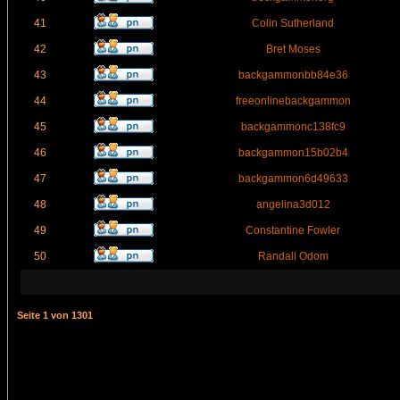
41
Colin Sutherland
42
Bret Moses
43
backgammonbb84e36
44
freeonlinebackgammon
45
backgammonc138fc9
46
backgammon15b02b4
47
backgammon6d49633
48
angelina3d012
49
Constantine Fowler
50
Randall Odom
Seite
1
von
1301