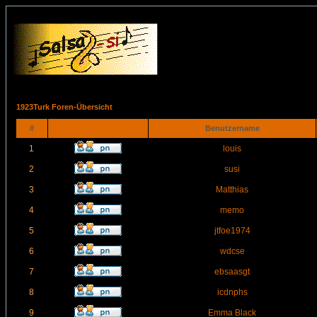
1923Turk Foren-Übersicht
#
Benutzername
1
louis
2
susi
3
Matthias
4
memo
5
jtfoe1974
6
wdcse
7
ebsaasgt
8
icdnphs
9
Emma Black