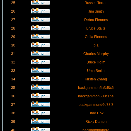
25
Russell Torres
26
Jim Smith
27
Debra Fiennes
28
Bruce Staite
29
Celia Fiennes
30
bla
31
Charles Murphy
32
Bruce Holm
33
Uma Smith
34
Kirsten Zhang
35
backgammon5a3d8c6
36
backgammon608c1be
37
backgammond6e78f8
38
Brad Cox
39
Ricky Damon
40
beckgammonorg