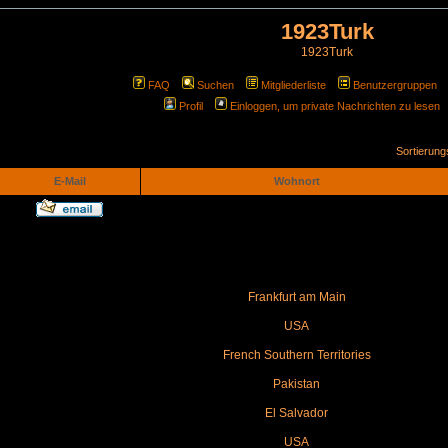
1923Turk
1923Turk
FAQ
Suchen
Mitgliederliste
Benutzergruppen
Profil
Einloggen, um private Nachrichten zu lesen
Sortierun
E-Mail
Wohnort
Frankfurt am Main
USA
French Southern Territories
Pakistan
El Salvador
USA