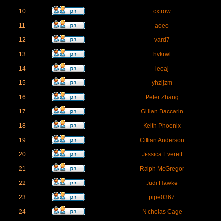
10
cxtrow
11
aoeo
12
vard7
13
hvkrwl
14
leoaj
15
yhzijzm
16
Peter Zhang
17
Gillian Baccarin
18
Keith Phoenix
19
Cillian Anderson
20
Jessica Everett
21
Ralph McGregor
22
Judi Hawke
23
pipe0367
24
Nicholas Cage