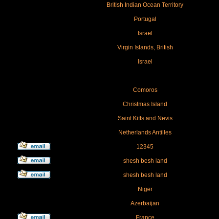
British Indian Ocean Territory
Portugal
Israel
Virgin Islands, British
Israel
Comoros
Christmas Island
Saint Kitts and Nevis
Netherlands Antilles
12345
shesh besh land
shesh besh land
Niger
Azerbaijan
France