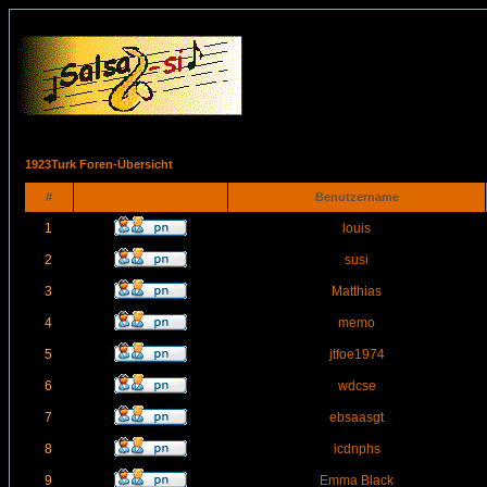
1923Turk Foren-Übersicht
#
Benutzername
1
louis
2
susi
3
Matthias
4
memo
5
jtfoe1974
6
wdcse
7
ebsaasgt
8
icdnphs
9
Emma Black