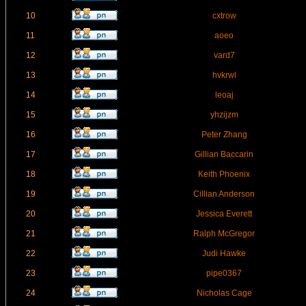
10
cxtrow
11
aoeo
12
vard7
13
hvkrwl
14
leoaj
15
yhzijzm
16
Peter Zhang
17
Gillian Baccarin
18
Keith Phoenix
19
Cillian Anderson
20
Jessica Everett
21
Ralph McGregor
22
Judi Hawke
23
pipe0367
24
Nicholas Cage