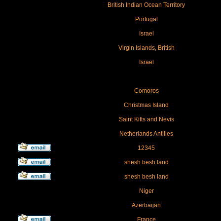
British Indian Ocean Territory
Portugal
Israel
Virgin Islands, British
Israel
Comoros
Christmas Island
Saint Kitts and Nevis
Netherlands Antilles
12345
shesh besh land
shesh besh land
Niger
Azerbaijan
France