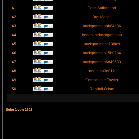
41
Colin Sutherland
42
Bret Moses
43
backgammonbb84e36
44
freeonlinebackgammon
45
backgammonc138fc9
46
backgammon15b02b4
47
backgammon6d49633
48
angelina3d012
49
Constantine Fowler
50
Randall Odom
Seite
1
von
1302