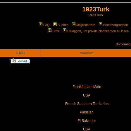
1923Turk
1923Turk
FAQ
Suchen
Mitgliederliste
Benutzergruppen
Profil
Einloggen, um private Nachrichten zu lesen
Sortierun
E-Mail
Wohnort
Frankfurt am Main
USA
French Southern Territories
Pakistan
El Salvador
USA