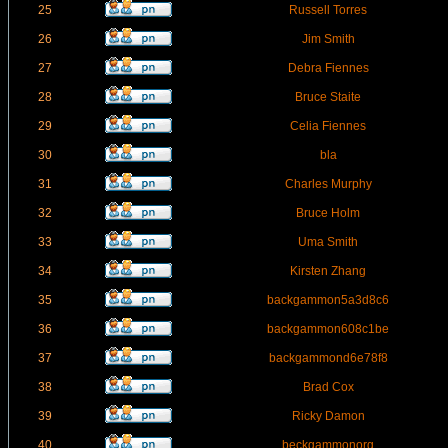
25
Russell Torres
26
Jim Smith
27
Debra Fiennes
28
Bruce Staite
29
Celia Fiennes
30
bla
31
Charles Murphy
32
Bruce Holm
33
Uma Smith
34
Kirsten Zhang
35
backgammon5a3d8c6
36
backgammon608c1be
37
backgammond6e78f8
38
Brad Cox
39
Ricky Damon
40
beckgammonorg