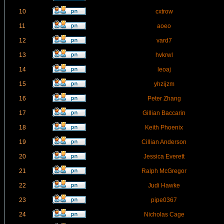
10
cxtrow
11
aoeo
12
vard7
13
hvkrwl
14
leoaj
15
yhzijzm
16
Peter Zhang
17
Gillian Baccarin
18
Keith Phoenix
19
Cillian Anderson
20
Jessica Everett
21
Ralph McGregor
22
Judi Hawke
23
pipe0367
24
Nicholas Cage