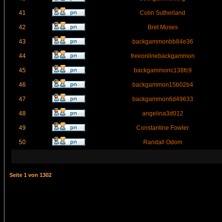
41
Colin Sutherland
42
Bret Moses
43
backgammonbb84e36
44
freeonlinebackgammon
45
backgammonc138fc9
46
backgammon15b02b4
47
backgammon6d49633
48
angelina3d012
49
Constantine Fowler
50
Randall Odom
Seite
1
von
1302