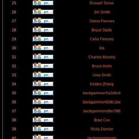
25
Russell Torres
26
Jim Smith
27
Debra Fiennes
28
Bruce Staite
29
Celia Fiennes
30
bla
31
Charles Murphy
32
Bruce Holm
33
Uma Smith
34
Kirsten Zhang
35
backgammon5a3d8c6
36
backgammon608c1be
37
backgammond6e78f8
38
Brad Cox
39
Ricky Damon
40
beckgammonorg