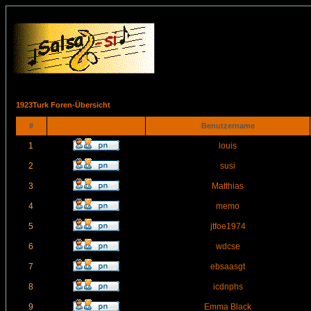
1923Turk Foren-Übersicht
#
Benutzername
1
louis
2
susi
3
Matthias
4
memo
5
jtfoe1974
6
wdcse
7
ebsaasgt
8
icdnphs
9
Emma Black