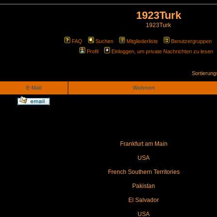
1923Turk
1923Turk
FAQ
Suchen
Mitgliederliste
Benutzergruppen
Profil
Einloggen, um private Nachrichten zu lesen
Sortierun
E-Mail
Wohnort
Frankfurt am Main
USA
French Southern Territories
Pakistan
El Salvador
USA