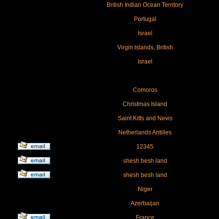
British Indian Ocean Territory
Portugal
Israel
Virgin Islands, British
Israel
Comoros
Christmas Island
Saint Kitts and Nevis
Netherlands Antilles
12345
shesh besh land
shesh besh land
Niger
Azerbaijan
France