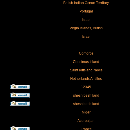
British Indian Ocean Territory
Portugal
Israel
Virgin Islands, British
Israel
Comoros
Christmas Island
Saint Kitts and Nevis
Netherlands Antilles
12345
shesh besh land
shesh besh land
Niger
Azerbaijan
France