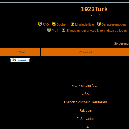
1923Turk
1923Turk
FAQ
Suchen
Mitgliederliste
Benutzergruppen
Profil
Einloggen, um private Nachrichten zu lesen
Sortierun
E-Mail
Wohnort
Frankfurt am Main
USA
French Southern Territories
Pakistan
El Salvador
USA