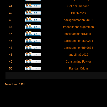
41
Colin Sutherland
42
Bret Moses
43
backgammonbb84e36
44
freeonlinebackgammon
45
backgammonc138fc9
46
backgammon15b02b4
47
backgammon6d49633
48
angelina3d012
49
Constantine Fowler
50
Randall Odom
Seite
1
von
1301