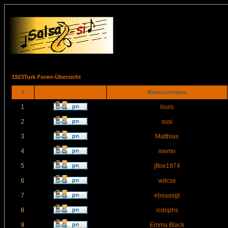
1923Turk Foren-Übersicht
#
Benutzername
1
louis
2
susi
3
Matthias
4
memo
5
jtfoe1974
6
wdcse
7
ebsaasgt
8
icdnphs
9
Emma Black