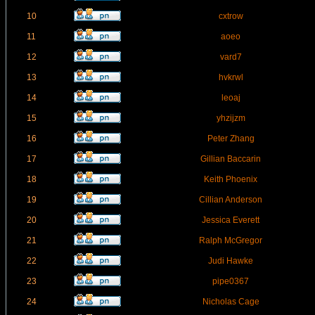
10
cxtrow
11
aoeo
12
vard7
13
hvkrwl
14
leoaj
15
yhzijzm
16
Peter Zhang
17
Gillian Baccarin
18
Keith Phoenix
19
Cillian Anderson
20
Jessica Everett
21
Ralph McGregor
22
Judi Hawke
23
pipe0367
24
Nicholas Cage