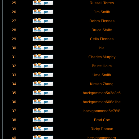
25
Russell Torres
26
Jim Smith
27
Debra Fiennes
28
Bruce Staite
29
Celia Fiennes
30
bla
31
Charles Murphy
32
Bruce Holm
33
Uma Smith
34
Kirsten Zhang
35
backgammon5a3d8c6
36
backgammon608c1be
37
backgammond6e78f8
38
Brad Cox
39
Ricky Damon
40
beckgammonorg