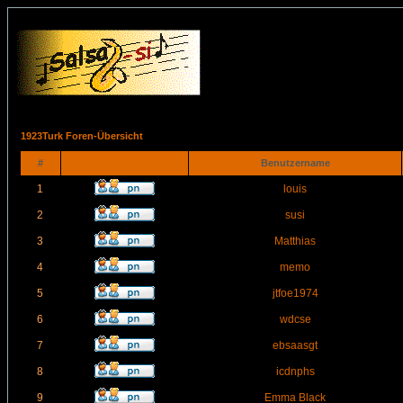
1923Turk Foren-Übersicht
#
Benutzername
1
louis
2
susi
3
Matthias
4
memo
5
jtfoe1974
6
wdcse
7
ebsaasgt
8
icdnphs
9
Emma Black