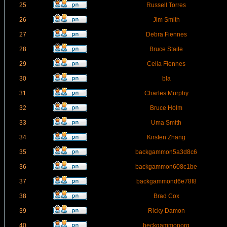
25
Russell Torres
26
Jim Smith
27
Debra Fiennes
28
Bruce Staite
29
Celia Fiennes
30
bla
31
Charles Murphy
32
Bruce Holm
33
Uma Smith
34
Kirsten Zhang
35
backgammon5a3d8c6
36
backgammon608c1be
37
backgammond6e78f8
38
Brad Cox
39
Ricky Damon
40
beckgammonorg