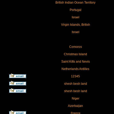
British Indian Ocean Territory
Portugal
Israel
Virgin Islands, British
Israel
Comoros
Christmas Island
Saint Kitts and Nevis
Netherlands Antilles
12345
shesh besh land
shesh besh land
Niger
Azerbaijan
France