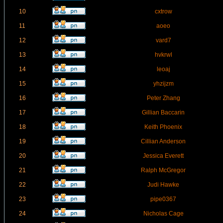
10
cxtrow
11
aoeo
12
vard7
13
hvkrwl
14
leoaj
15
yhzijzm
16
Peter Zhang
17
Gillian Baccarin
18
Keith Phoenix
19
Cillian Anderson
20
Jessica Everett
21
Ralph McGregor
22
Judi Hawke
23
pipe0367
24
Nicholas Cage