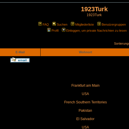
1923Turk
1923Turk
FAQ
Suchen
Mitgliederliste
Benutzergruppen
Profil
Einloggen, um private Nachrichten zu lesen
Sortierun
E-Mail
Wohnort
Frankfurt am Main
USA
French Southern Territories
Pakistan
El Salvador
USA