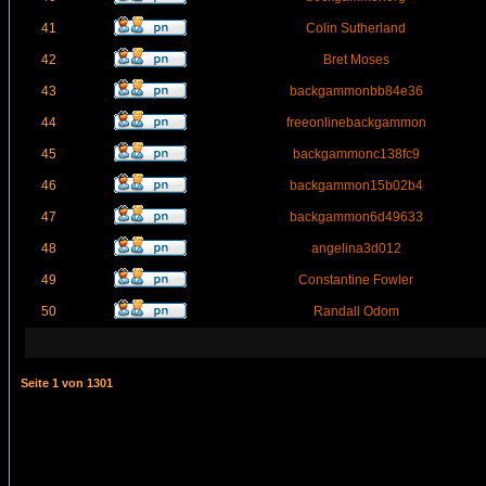
41
Colin Sutherland
42
Bret Moses
43
backgammonbb84e36
44
freeonlinebackgammon
45
backgammonc138fc9
46
backgammon15b02b4
47
backgammon6d49633
48
angelina3d012
49
Constantine Fowler
50
Randall Odom
Seite
1
von
1301