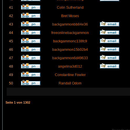
41
Colin Sutherland
42
Bret Moses
43
backgammonbb84e36
44
freeonlinebackgammon
45
backgammonc138fc9
46
backgammon15b02b4
47
backgammon6d49633
48
angelina3d012
49
Constantine Fowler
50
Randall Odom
Seite
1
von
1302