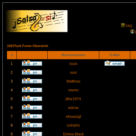
FAQ
1923Turk Foren-Übersicht
#
Benutzername
E-Mail
1
louis
2
susi
3
Matthias
4
memo
5
jtfoe1974
6
wdcse
7
ebsaasgt
8
icdnphs
9
Emma Black