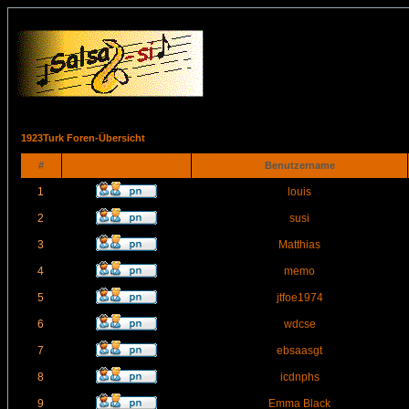
1923Turk Foren-Übersicht
#
Benutzername
1
louis
2
susi
3
Matthias
4
memo
5
jtfoe1974
6
wdcse
7
ebsaasgt
8
icdnphs
9
Emma Black