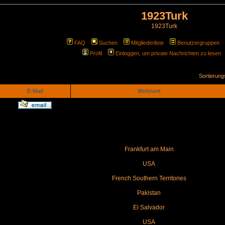
1923Turk
1923Turk
FAQ
Suchen
Mitgliederliste
Benutzergruppen
Profil
Einloggen, um private Nachrichten zu lesen
Sortierun
E-Mail
Wohnort
Frankfurt am Main
USA
French Southern Territories
Pakistan
El Salvador
USA