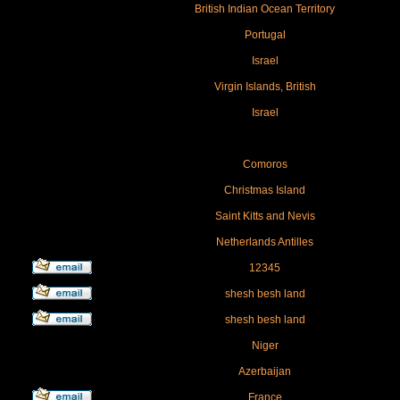
British Indian Ocean Territory
Portugal
Israel
Virgin Islands, British
Israel
Comoros
Christmas Island
Saint Kitts and Nevis
Netherlands Antilles
12345
shesh besh land
shesh besh land
Niger
Azerbaijan
France