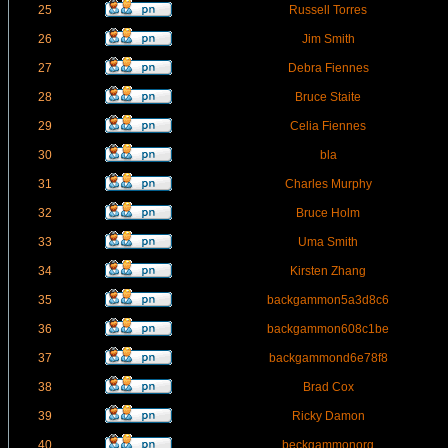
25
Russell Torres
26
Jim Smith
27
Debra Fiennes
28
Bruce Staite
29
Celia Fiennes
30
bla
31
Charles Murphy
32
Bruce Holm
33
Uma Smith
34
Kirsten Zhang
35
backgammon5a3d8c6
36
backgammon608c1be
37
backgammond6e78f8
38
Brad Cox
39
Ricky Damon
40
beckgammonorg