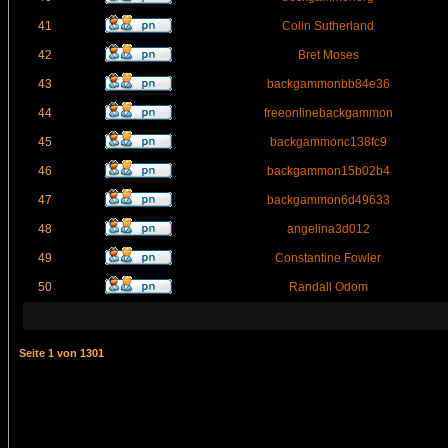
41
Colin Sutherland
42
Bret Moses
43
backgammonbb84e36
44
freeonlinebackgammon
45
backgammonc138fc9
46
backgammon15b02b4
47
backgammon6d49633
48
angelina3d012
49
Constantine Fowler
50
Randall Odom
Seite
1
von
1301