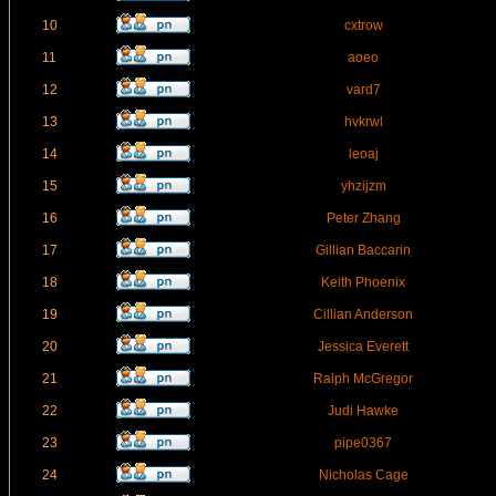
10
cxtrow
11
aoeo
12
vard7
13
hvkrwl
14
leoaj
15
yhzijzm
16
Peter Zhang
17
Gillian Baccarin
18
Keith Phoenix
19
Cillian Anderson
20
Jessica Everett
21
Ralph McGregor
22
Judi Hawke
23
pipe0367
24
Nicholas Cage