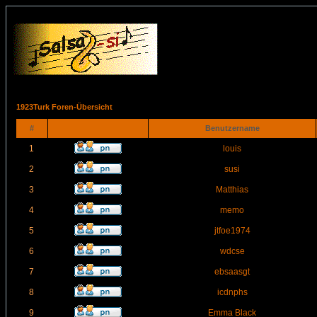
1923Turk Foren-Übersicht
#
Benutzername
1
louis
2
susi
3
Matthias
4
memo
5
jtfoe1974
6
wdcse
7
ebsaasgt
8
icdnphs
9
Emma Black