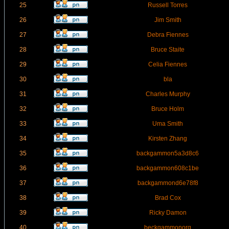
25
Russell Torres
26
Jim Smith
27
Debra Fiennes
28
Bruce Staite
29
Celia Fiennes
30
bla
31
Charles Murphy
32
Bruce Holm
33
Uma Smith
34
Kirsten Zhang
35
backgammon5a3d8c6
36
backgammon608c1be
37
backgammond6e78f8
38
Brad Cox
39
Ricky Damon
40
beckgammonorg