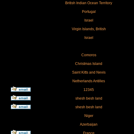
British Indian Ocean Territory
Portugal
Israel
Virgin Islands, British
Israel
Comoros
Christmas Island
Saint Kitts and Nevis
Netherlands Antilles
12345
shesh besh land
shesh besh land
Niger
Azerbaijan
France