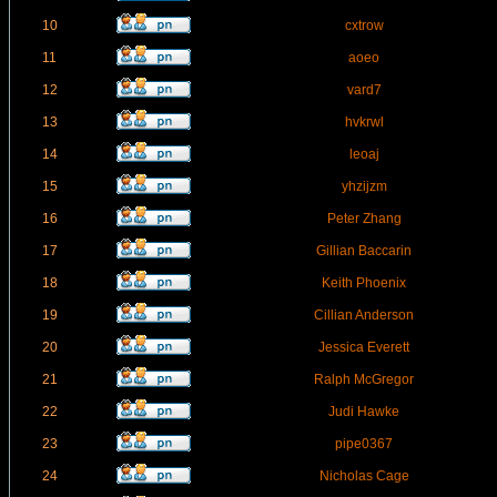
10
cxtrow
11
aoeo
12
vard7
13
hvkrwl
14
leoaj
15
yhzijzm
16
Peter Zhang
17
Gillian Baccarin
18
Keith Phoenix
19
Cillian Anderson
20
Jessica Everett
21
Ralph McGregor
22
Judi Hawke
23
pipe0367
24
Nicholas Cage