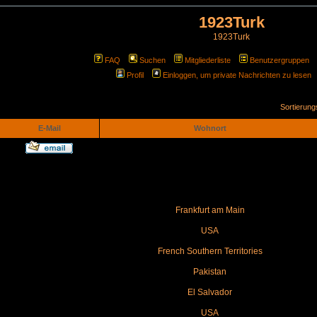
1923Turk
1923Turk
FAQ
Suchen
Mitgliederliste
Benutzergruppen
Profil
Einloggen, um private Nachrichten zu lesen
Sortierun
E-Mail
Wohnort
Frankfurt am Main
USA
French Southern Territories
Pakistan
El Salvador
USA