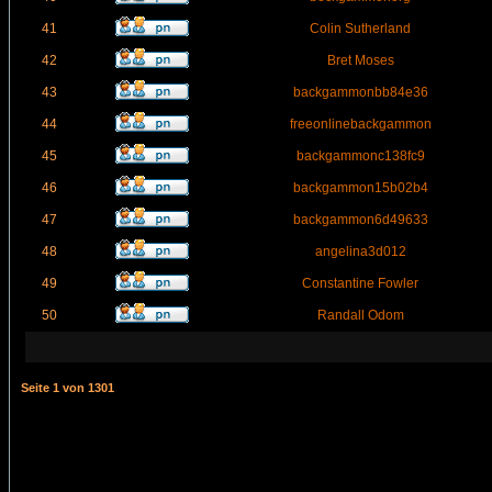
41
Colin Sutherland
42
Bret Moses
43
backgammonbb84e36
44
freeonlinebackgammon
45
backgammonc138fc9
46
backgammon15b02b4
47
backgammon6d49633
48
angelina3d012
49
Constantine Fowler
50
Randall Odom
Seite
1
von
1301