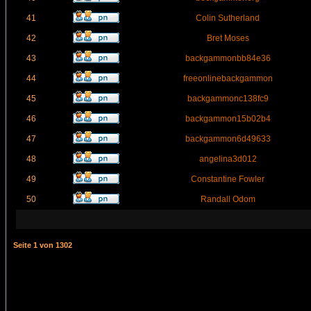
41
Colin Sutherland
42
Bret Moses
43
backgammonbb84e36
44
freeonlinebackgammon
45
backgammonc138fc9
46
backgammon15b02b4
47
backgammon6d49633
48
angelina3d012
49
Constantine Fowler
50
Randall Odom
Seite
1
von
1302