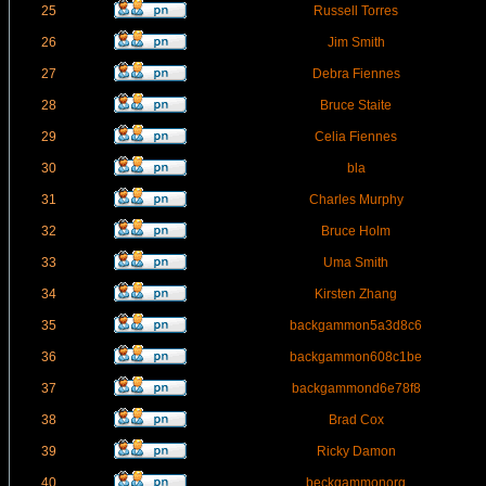
25
Russell Torres
26
Jim Smith
27
Debra Fiennes
28
Bruce Staite
29
Celia Fiennes
30
bla
31
Charles Murphy
32
Bruce Holm
33
Uma Smith
34
Kirsten Zhang
35
backgammon5a3d8c6
36
backgammon608c1be
37
backgammond6e78f8
38
Brad Cox
39
Ricky Damon
40
beckgammonorg