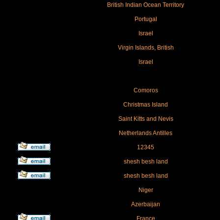
British Indian Ocean Territory
Portugal
Israel
Virgin Islands, British
Israel
Comoros
Christmas Island
Saint Kitts and Nevis
Netherlands Antilles
12345
shesh besh land
shesh besh land
Niger
Azerbaijan
France