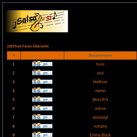
1923Turk Foren-Übersicht
#
Benutzername
1
louis
2
susi
3
Matthias
4
memo
5
jtfoe1974
6
wdcse
7
ebsaasgt
8
icdnphs
9
Emma Black