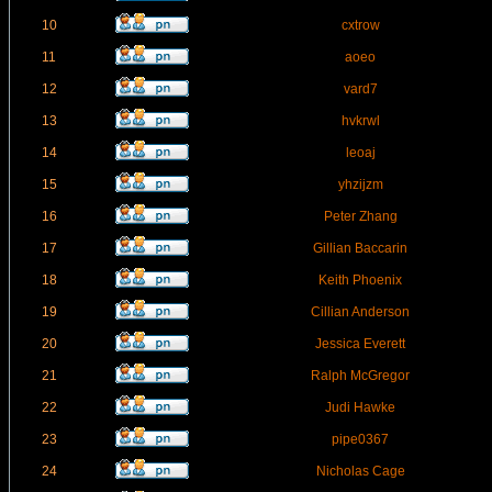
10
cxtrow
11
aoeo
12
vard7
13
hvkrwl
14
leoaj
15
yhzijzm
16
Peter Zhang
17
Gillian Baccarin
18
Keith Phoenix
19
Cillian Anderson
20
Jessica Everett
21
Ralph McGregor
22
Judi Hawke
23
pipe0367
24
Nicholas Cage