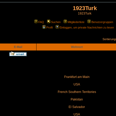
1923Turk
1923Turk
FAQ
Suchen
Mitgliederliste
Benutzergruppen
Profil
Einloggen, um private Nachrichten zu lesen
Sortierun
E-Mail
Wohnort
Frankfurt am Main
USA
French Southern Territories
Pakistan
El Salvador
USA