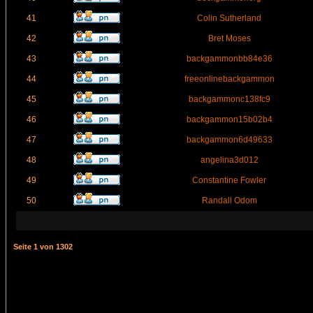
41
Colin Sutherland
42
Bret Moses
43
backgammonbb84e36
44
freeonlinebackgammon
45
backgammonc138fc9
46
backgammon15b02b4
47
backgammon6d49633
48
angelina3d012
49
Constantine Fowler
50
Randall Odom
Seite
1
von
1302