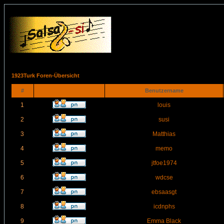
1923Turk Foren-Übersicht
#
Benutzername
1
louis
2
susi
3
Matthias
4
memo
5
jtfoe1974
6
wdcse
7
ebsaasgt
8
icdnphs
9
Emma Black