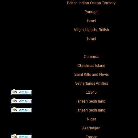
British Indian Ocean Territory
Portugal
Israel
Virgin Islands, British
Israel
Comoros
Christmas Island
Saint Kitts and Nevis
Netherlands Antilles
12345
shesh besh land
shesh besh land
Niger
Azerbaijan
France