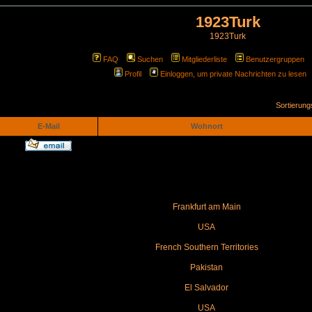
1923Turk
1923Turk
FAQ
Suchen
Mitgliederliste
Benutzergruppen
Profil
Einloggen, um private Nachrichten zu lesen
Sortierun
E-Mail
Wohnort
Frankfurt am Main
USA
French Southern Territories
Pakistan
El Salvador
USA