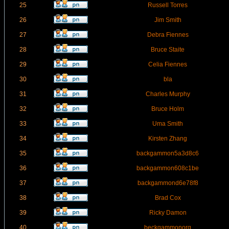
25
Russell Torres
26
Jim Smith
27
Debra Fiennes
28
Bruce Staite
29
Celia Fiennes
30
bla
31
Charles Murphy
32
Bruce Holm
33
Uma Smith
34
Kirsten Zhang
35
backgammon5a3d8c6
36
backgammon608c1be
37
backgammond6e78f8
38
Brad Cox
39
Ricky Damon
40
beckgammonorg