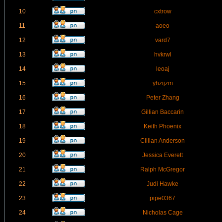
10
cxtrow
11
aoeo
12
vard7
13
hvkrwl
14
leoaj
15
yhzijzm
16
Peter Zhang
17
Gillian Baccarin
18
Keith Phoenix
19
Cillian Anderson
20
Jessica Everett
21
Ralph McGregor
22
Judi Hawke
23
pipe0367
24
Nicholas Cage