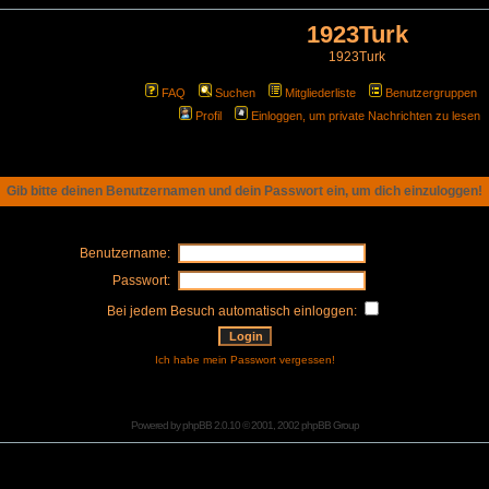
1923Turk
1923Turk
FAQ
Suchen
Mitgliederliste
Benutzergruppen
Profil
Einloggen, um private Nachrichten zu lesen
Gib bitte deinen Benutzernamen und dein Passwort ein, um dich einzuloggen!
Benutzername:
Passwort:
Bei jedem Besuch automatisch einloggen:
Ich habe mein Passwort vergessen!
Powered by
phpBB
2.0.10 © 2001, 2002 phpBB Group