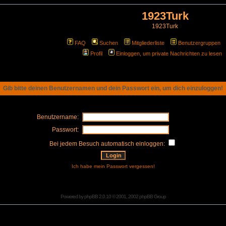
1923Turk
1923Turk
FAQ
Suchen
Mitgliederliste
Benutzergruppen
Profil
Einloggen, um private Nachrichten zu lesen
Gib bitte deinen Benutzernamen und dein Passwort ein, um dich einzuloggen!
Benutzername:
Passwort:
Bei jedem Besuch automatisch einloggen:
Ich habe mein Passwort vergessen!
Powered by
phpBB
2.0.10 © 2001, 2002 phpBB Group