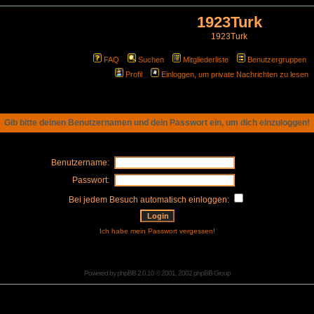
1923Turk
1923Turk
FAQ
Suchen
Mitgliederliste
Benutzergruppen
Profil
Einloggen, um private Nachrichten zu lesen
Gib bitte deinen Benutzernamen und dein Passwort ein, um dich einzuloggen!
Benutzername:
Passwort:
Bei jedem Besuch automatisch einloggen:
Ich habe mein Passwort vergessen!
Powered by
phpBB
2.0.10 © 2001, 2002 phpBB Group