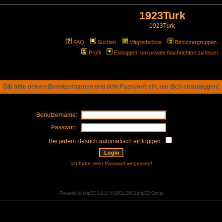
1923Turk
1923Turk
FAQ
Suchen
Mitgliederliste
Benutzergruppen
Profil
Einloggen, um private Nachrichten zu lesen
Gib bitte deinen Benutzernamen und dein Passwort ein, um dich einzuloggen!
Benutzername:
Passwort:
Bei jedem Besuch automatisch einloggen:
Ich habe mein Passwort vergessen!
Powered by
phpBB
2.0.10 © 2001, 2002 phpBB Group