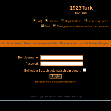
1923Turk
1923Turk
FAQ
Suchen
Mitgliederliste
Benutzergruppen
Profil
Einloggen, um private Nachrichten zu lesen
Gib bitte deinen Benutzernamen und dein Passwort ein, um dich einzuloggen!
Benutzername:
Passwort:
Bei jedem Besuch automatisch einloggen:
Ich habe mein Passwort vergessen!
Powered by
phpBB
2.0.10 © 2001, 2002 phpBB Group