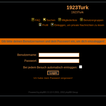
1923Turk
1923Turk
FAQ
Suchen
Mitgliederliste
Benutzergruppen
Profil
Einloggen, um private Nachrichten zu lesen
Gib bitte deinen Benutzernamen und dein Passwort ein, um dich einzuloggen!
Benutzername:
Passwort:
Bei jedem Besuch automatisch einloggen:
Ich habe mein Passwort vergessen!
Powered by
phpBB
2.0.10 © 2001, 2002 phpBB Group